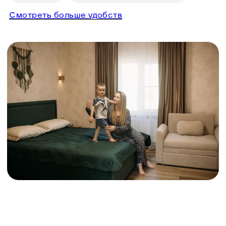
Для вашего комфорта
на территории горной
усадьбы
Хороший сигнал
сотовой связи
Мангальные зоны с
местами для отдыха