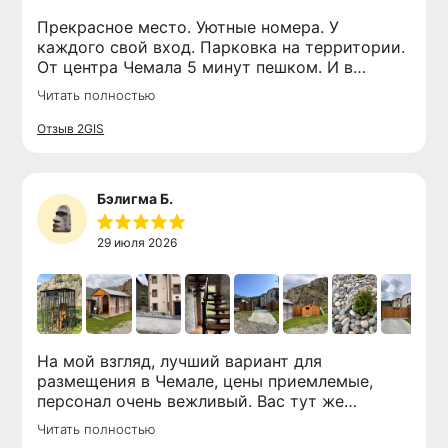
Прекрасное место. Уютные номера. У
каждого свой вход. Парковка на территории.
От центра Чемала 5 минут пешком. И в
центре движуха всю ночь от отдыхающих. В
Читать полностью
нашем номере был ещё один плюс, варочная
панель. Сами готовили, очень удобно. Любые
Отзыв 2GIS
вопросы, по возможности, решает приятная
администратор. Нам очень понравилось.
Единственный минус, это эпопея с бензином.
Бэлигма Б.
Очереди. И очень скрипучая кровать у нас🫪🤣
Республика Алтай, с. Чемал,
29 июля 2026
ул. Подгорная, 1
8 966 500-22-00
На мой взгляд, лучший вариант для
booking@altaypic.ru
размещения в Чемале, цены приемлемые,
персонал очень вежливый. Вас тут же
встречают при входе, все показывают и
Читать полностью
рассказывают. При желании можно заказать