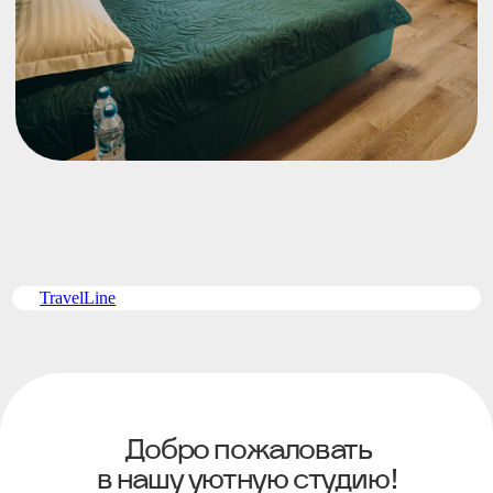
Добро пожаловать
в нашу уютную студию!
Смотреть
TravelLine
Вариант для тех, кто любит быть
на высоте! Сногсшибательные горные
виды, таких в Чемале больше нет. Эта
премиум-студия заслуженно является
изюминкой нашей усадьбы.
Комнаты
Площадь
2
1 комната
20 м