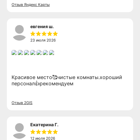
завтрак/обед/ужин. Как же здесь красиво.
Отзыв Яндекс Карты
Всем советую остановиться именно в этом
месте - Altaypic
евгения ш.
23 июля 2026
Проживание
Услуги
Карта территории
Правила проживания
Красивое место🥰чистые комнаты.хороший
Отзывы
персонал👍рекомендуем
Фотогалерея
Достопримечательности
Отзыв 2GIS
Акции
О нас
Контакты
Екатерина Г.
12 июля 2026