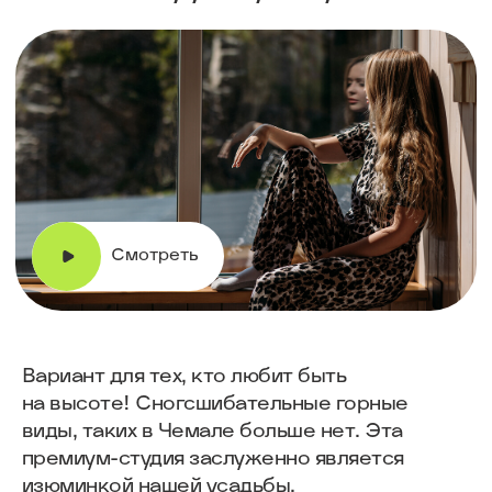
Вместимость
1-3 чел.
К вашему распоряжению
двуспальная кровать 160x200 см
и кресло-кровать 85x200 см
Удобства
Вид на горы
Телевизор со Smart TV
Wi-Fi
Горничная по запросу
Смотреть больше удобств