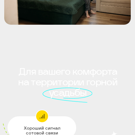
Баня-бочка
Из алтайского кедра. Заказывайте
топку к удобному времени!