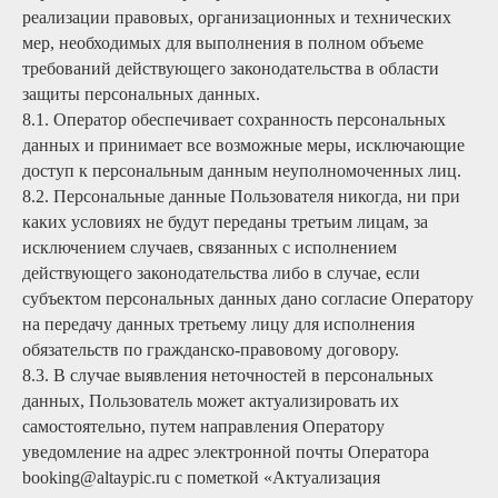
реализации правовых, организационных и технических
Проживание
мер, необходимых для выполнения в полном объеме
Услуги
требований действующего законодательства в области
Карта территории
защиты персональных данных.
8.1. Оператор обеспечивает сохранность персональных
Правила проживания
данных и принимает все возможные меры, исключающие
Отзывы
доступ к персональным данным неуполномоченных лиц.
Фотогалерея
8.2. Персональные данные Пользователя никогда, ни при
Достопримечательности
каких условиях не будут переданы третьим лицам, за
исключением случаев, связанных с исполнением
Акции
действующего законодательства либо в случае, если
О нас
субъектом персональных данных дано согласие Оператору
Контакты
на передачу данных третьему лицу для исполнения
обязательств по гражданско-правовому договору.
8.3. В случае выявления неточностей в персональных
8 966 500-22-00
данных, Пользователь может актуализировать их
самостоятельно, путем направления Оператору
уведомление на адрес электронной почты Оператора
booking@altaypic.ru
booking@altaypic.ru с пометкой «Актуализация