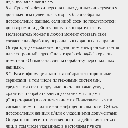
персональных данных».
Стать частью команды
8.4. Срок обработки персональных данных определяется
достижением целей, для которых были собраны
персональные данные, если иной срок не предусмотрен
договором или действующим законодательством.
Пользователь может в любой момент отозвать свое
согласие на обработку персональных данных, направив
Оператору уведомление посредством электронной почты
Продвижение бизнеса в интернете
на электронный адрес Оператора booking@altaypic.ru с
пометкой «Отзыв согласия на обработку персональных
Политика обработки ПД
Согласие на обработку ПД
данных».
8.5. Вся информация, которая собирается сторонними
ИП САПРЫКИНА ЮЛИЯ СЕРГЕЕВНА
ОГРНИП 318547600152677
сервисами, в том числе платежными системами,
НОМЕР РЕЕСТРОВОЙ ЗАПИСИ: С042025012553
средствами связи и другими поставщиками услуг,
хранится и обрабатывается указанными лицами
(Операторами) в соответствии с их Пользовательским
соглашением и Политикой конфиденциальности. Субъект
персональных данных и/или с указанными документами.
Оператор не несет ответственность за действия третьих
лиц, в том числе указанных в настоящем пункте